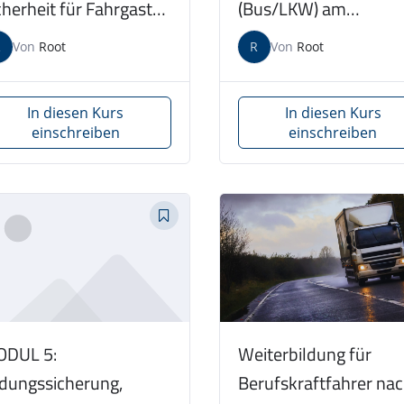
cherheit für Fahrgast
(Bus/LKW) am
us/LKW) am
24.10.2026
R
Von
Root
R
Von
Root
.11.2026
In diesen Kurs
In diesen Kurs
einschreiben
einschreiben
DUL 5:
Weiterbildung für
dungssicherung,
Berufskraftfahrer na