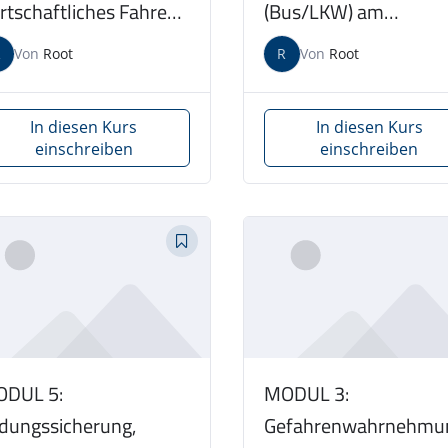
rtschaftliches Fahren
(Bus/LKW) am
us/LKW) am
07.11.2026
R
Von
Root
R
Von
Root
.11.2026
In diesen Kurs
In diesen Kurs
einschreiben
einschreiben
DUL 5:
MODUL 3:
dungssicherung,
Gefahrenwahrnehmu