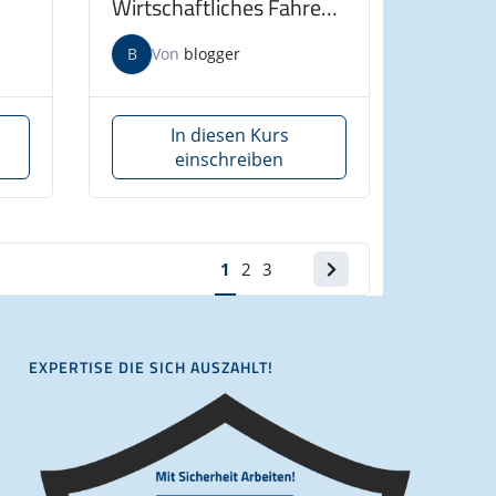
Wirtschaftliches Fahren
(Bus/LKW) am
B
Von
blogger
07.11.2025
In diesen Kurs
einschreiben
1
2
3
Nächste
Seite
EXPERTISE DIE SICH AUSZAHLT!