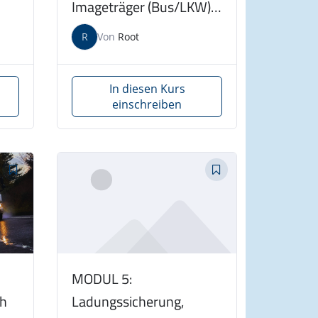
Imageträger (Bus/LKW)
am 12.09.2026
R
Von
Root
In diesen Kurs
einschreiben
MODUL 5:
ch
Ladungssicherung,