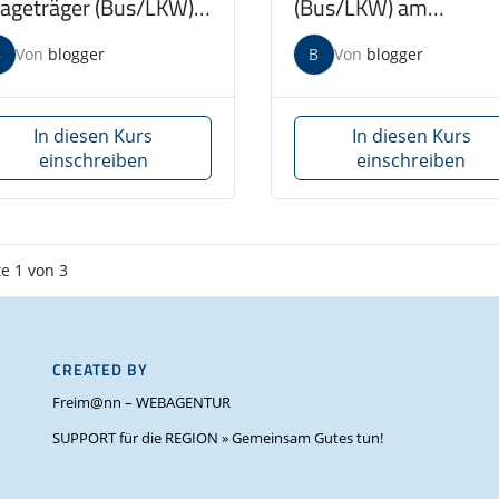
ageträger (Bus/LKW)
(Bus/LKW) am
 14.11.2025
08.11.2025
B
Von
blogger
B
Von
blogger
In diesen Kurs
In diesen Kurs
einschreiben
einschreiben
te
1
von
3
CREATED BY
Freim@nn – WEBAGENTUR
SUPPORT für die REGION » Gemeinsam Gutes tun!