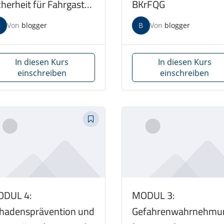
cherheit für Fahrgast
BKrFQG
us/LKW) am
B
Von
blogger
B
Von
blogger
.08.2026
In diesen Kurs
In diesen Kurs
einschreiben
einschreiben
DUL 4:
MODUL 3:
hadensprävention und
Gefahrenwahrnehmu