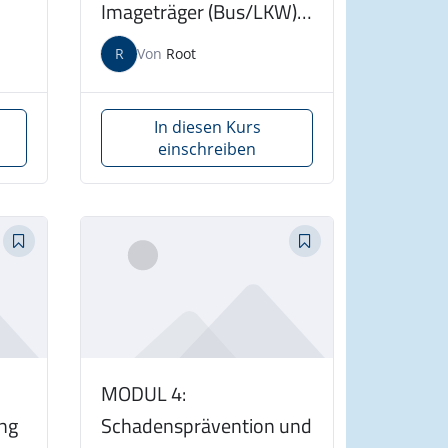
Imageträger (Bus/LKW)
am 13.11.2026
R
Von
Root
In diesen Kurs
einschreiben
MODUL 4:
ng
Schadensprävention und