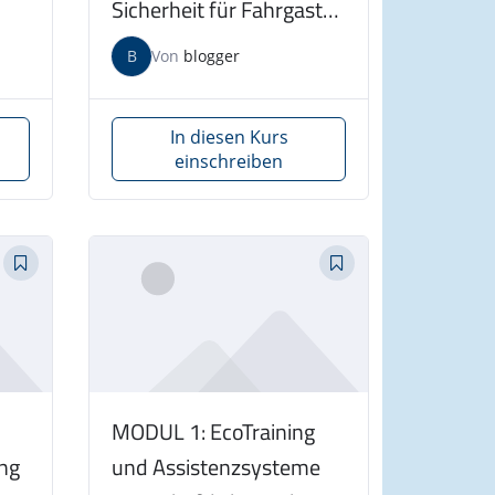
Sicherheit für Fahrgast
(Bus/LKW) am
B
Von
blogger
15.11.2025
In diesen Kurs
einschreiben
MODUL 1: EcoTraining
ng
und Assistenzsysteme