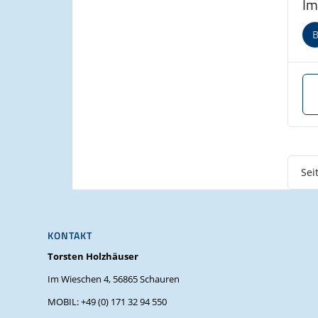
Im
am
Sei
KONTAKT
Torsten Holzhäuser
Im Wieschen 4, 56865 Schauren
MOBIL: +49 (0) 171 32 94 550