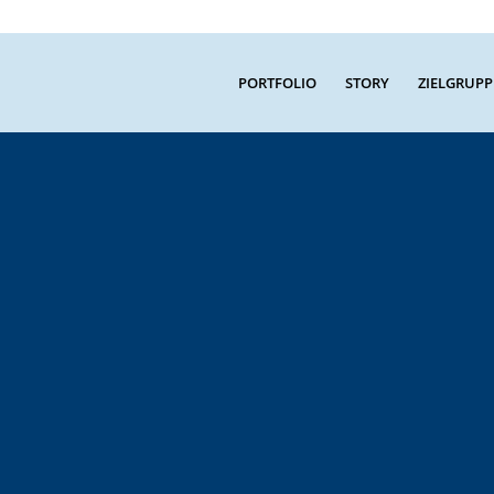
PORTFOLIO
STORY
ZIELGRUPP